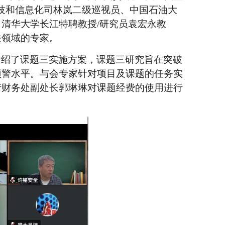
技和信息化司
林岚二级巡视员、
中国石油大
、清华大学长江特聘教授
/
研究员袁宏永教
关领域的专家。
介绍了课题
三实施方案
，课题
三
研究旨在突破
预警水平。与会专家针对
项目及
课题的任务实
产财务处副处长郭琳琳
对课题经费的使用进行