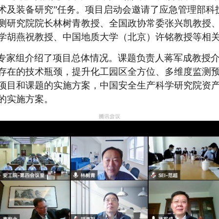
术及装备研究
”
任务。
项目
启动会邀请了应急管理部科
测研究院
院长林树青教授、
全国政协常委
张兴凯教授
学胡燕祝教授、
中国地质大学（北京）
许铭教授
等相
专家组介绍了项目总体情况。
课题负责人蒋军成教授
存在的技术瓶颈，提升化工园区全方位、多维度监测
项目和
课题
的
实施方案，中国安全生产科学研究院
资
的实施方案。