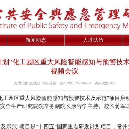
新闻动态
人才队伍
计划“化工园区重大风险智能感知与预警技
视频会议
文/黄安麒 摄/吴洁 审核/薛荣
发布时间:
2022-04-24
访问次数:
853
化工园区重大风险智能感知与预警技术及示范
”
项目
启
安全生产研究院
院常务副院长
康容学主持。
校长蒋军
及示范”项目是
“十四五”
国家重点研发计划项目，常州