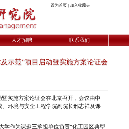
设为首页
|
加入收藏夹
人才招聘
联系我们
术及示范”项目启动暨实施方案论证会
动暨实施方案论证会在
北京
召开，
会议由
中
成、环境与安全工程学院副院长邢志祥及课
大学作为课题
三
承担单位
负责
“
化工园区典型