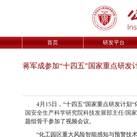
首页
研发平台
蒋军成参加“十四五”国家重点研发
4
月
15
日，
“
十四五
”
国家重点研发计划
“
国安全生产科学研究
院
科技发展部主任
/
国家
题组骨干参加了
视频
会议。
“化工园区重大风险智能感知与预警技术